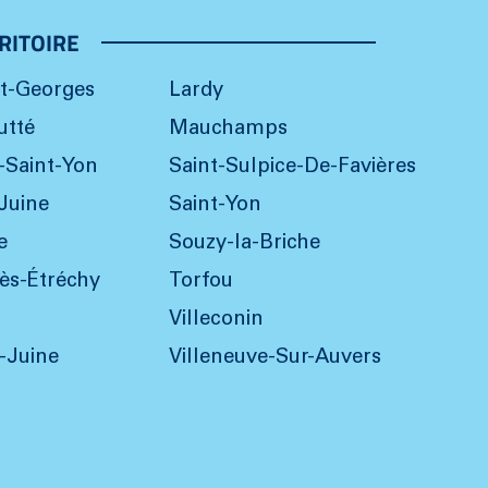
RITOIRE
nt-Georges
Lardy
utté
Mauchamps
-Saint-Yon
Saint-Sulpice-De-Favières
Juine
Saint-Yon
e
Souzy-la-Briche
ès-Étréchy
Torfou
Villeconin
r-Juine
Villeneuve-Sur-Auvers