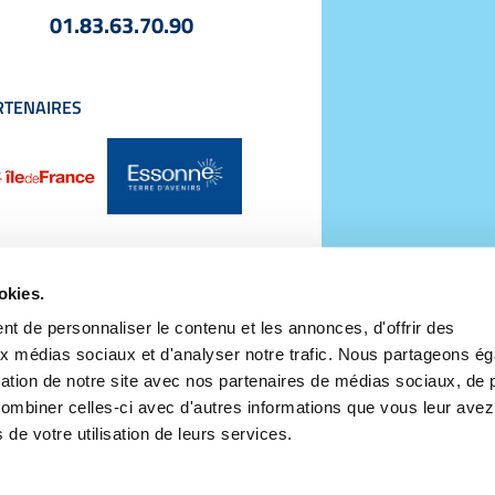
01.83.63.70.90
RTENAIRES
okies.
LES
POLITIQUE DE GESTION DE DONNÉES PERSONNELLES
DÉCLARATION
t de personnaliser le contenu et les annonces, d'offrir des
aux médias sociaux et d'analyser notre trafic. Nous partageons é
Annuler
isation de notre site avec nos partenaires de médias sociaux, de p
combiner celles-ci avec d'autres informations que vous leur avez
s de votre utilisation de leurs services.