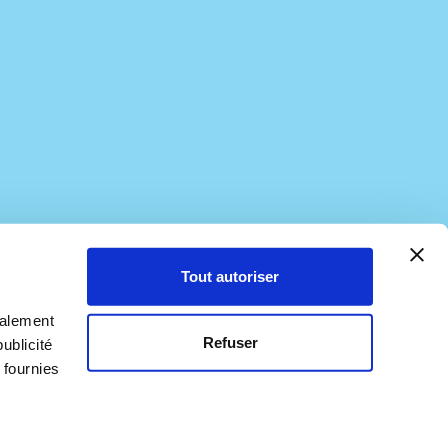
 D'ACCESSIBILITÉ
Tout autoriser
galement
Refuser
ublicité
 fournies