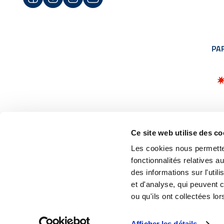
PA
Ce site web utilise des co
MENTIONS LÉGA
Les cookies nous permetten
fonctionnalités relatives 
des informations sur l'util
et d'analyse, qui peuvent 
RÉSULTAT
ou qu'ils ont collectées lor
Afficher les détails