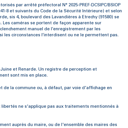
utorisés par arrêté préfectoral N° 2025-PREF-DCSIPC/BSIOP
241-8 et suivants du Code de la Sécurité Intérieure) et selon
rde, sis 4, boulevard des Lavandières à Etrechy (91580) se
on. Les caméras se portent de façon apparente sur
déclenchement manuel de l’enregistrement par les
i les circonstances l’interdisent ou ne le permettent pas.
uine et Renarde. Un registre de perception et
ement sont mis en place.
net de la commune ou, à défaut, par voie d'affichage en
t aux libertés ne s'applique pas aux traitements mentionnés à
ectement auprès du maire, ou de l'ensemble des maires des