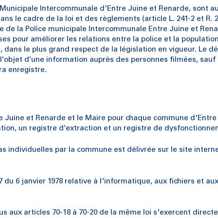
ce Municipale Intercommunale d'Entre Juine et Renarde, sont a
ns le cadre de la loi et des règlements (article L. 241-2 et R. 
ce de la Police municipale Intercommunale Entre Juine et Rena
s pour améliorer les relations entre la police et la populati
 dans le plus grand respect de la législation en vigueur. Le 
 l’objet d’une information auprès des personnes filmées, sauf s
ra enregistre.
e Juine et Renarde et le Maire pour chaque commune d'Entre J
sation, un registre d’extraction et un registre de dysfonctionn
as individuelles par la commune est délivrée sur le site inter
78-17 du 6 janvier 1978 relative à l'informatique, aux fichiers e
évus aux articles 70-18 à 70-20 de la même loi s'exercent dir