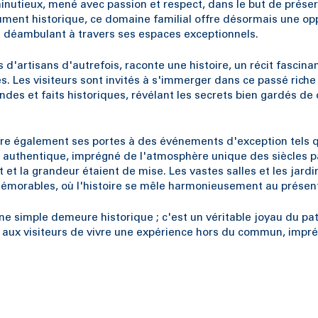
 minutieux, mené avec passion et respect, dans le but de prése
ument historique, ce domaine familial offre désormais une op
en déambulant à travers ses espaces exceptionnels.
'artisans d'autrefois, raconte une histoire, un récit fascinan
s. Les visiteurs sont invités à s'immerger dans ce passé riche
des et faits historiques, révélant les secrets bien gardés de 
uvre également ses portes à des événements d'exception tels 
 authentique, imprégné de l'atmosphère unique des siècles p
et la grandeur étaient de mise. Les vastes salles et les jardi
émorables, où l'histoire se mêle harmonieusement au présen
ne simple demeure historique ; c'est un véritable joyau du pa
t aux visiteurs de vivre une expérience hors du commun, impr