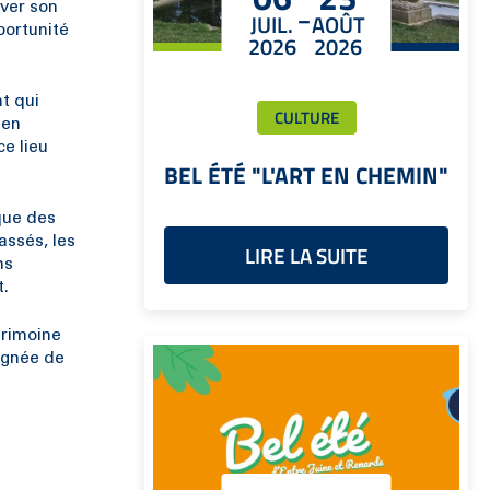
-
rver son
JUIL.
AOÛT
portunité
2026
2026
t qui
CULTURE
 en
ce lieu
BEL ÉTÉ "L'ART EN CHEMIN"
que des
assés, les
LIRE LA SUITE
ns
t.
trimoine
égnée de