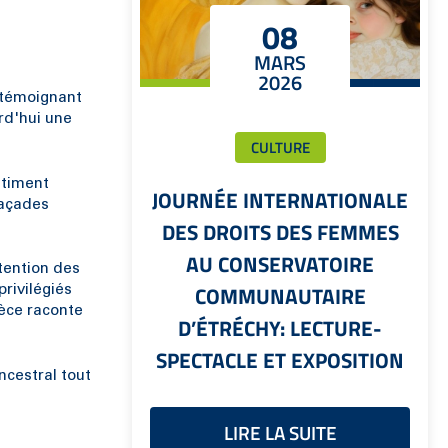
08
MARS
2026
 témoignant
rd'hui une
CULTURE
ntiment
JOURNÉE INTERNATIONALE
façades
DES DROITS DES FEMMES
AU CONSERVATOIRE
tention des
COMMUNAUTAIRE
rivilégiés
ièce raconte
D’ÉTRÉCHY: LECTURE-
SPECTACLE ET EXPOSITION
ncestral tout
LIRE LA SUITE