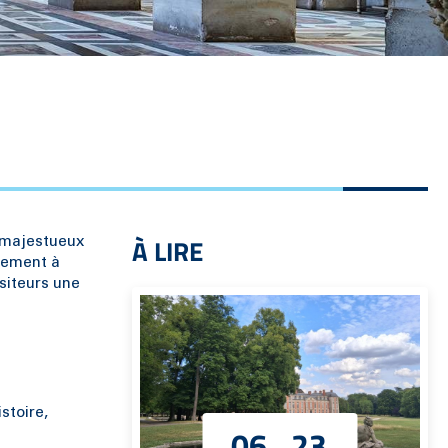
À LIRE
 majestueux
ouement à
isiteurs une
stoire,
06
23