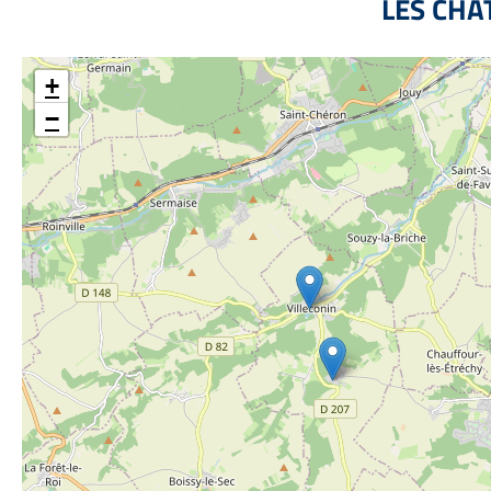
LES CHÂ
+
−