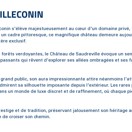
ILLECONIN
lleconin s'élève majestueusement au cœur d'un domaine privé,
s un cadre pittoresque, ce magnifique château demeure aujou
ère exclusif.
 forêts verdoyantes, le Château de Saudreville évoque un se
s passants qui rêvent d'explorer ses allées ombragées et ses 
 grand public, son aura impressionnante attire néanmoins l'at
mirent sa silhouette imposante depuis l'extérieur. Les rares p
dans un monde de luxe discret et de raffinement, où chaque p
estige et de tradition, préservant jalousement son héritage a
e de croiser son chemin.