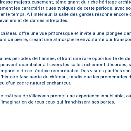
se dresse majestueusement, témoignant du riche héritage archit
tement les caractéristiques typiques de cette période, avec s
r le temps. À l'intérieur, la salle des gardes résonne encore 
evaliers et de dames intrépides.
hâteau offre une vue pittoresque et invite à une plongée dans
urs de pierre, créant une atmosphère envoûtante qui transpor
rtaines périodes de l'année, offrant une rare opportunité de dé
e peuvent déambuler à travers les salles richement décorées, s
mporelle de cet édifice remarquable. Des visites guidées son
'histoire fascinante du château, tandis que les promenades d
eu d'un cadre naturel enchanteur.
le château de Villeconin promet une expérience inoubliable, où
'imagination de tous ceux qui franchissent ses portes.