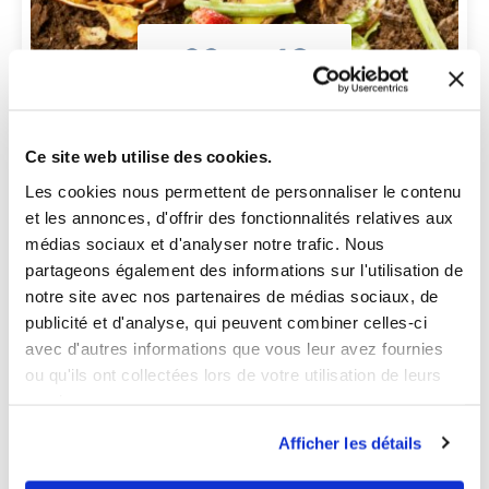
09
18
-
SEPT.
NOV.
2026
2026
Ce site web utilise des cookies.
TRANSITION ÉCOLOGIQUE
Les cookies nous permettent de personnaliser le contenu
et les annonces, d'offrir des fonctionnalités relatives aux
INITIEZ VOUS AU COMPOSTAGE
médias sociaux et d'analyser notre trafic. Nous
partageons également des informations sur l'utilisation de
notre site avec nos partenaires de médias sociaux, de
LIRE LA SUITE
publicité et d'analyse, qui peuvent combiner celles-ci
avec d'autres informations que vous leur avez fournies
ou qu'ils ont collectées lors de votre utilisation de leurs
services.
Afficher les détails